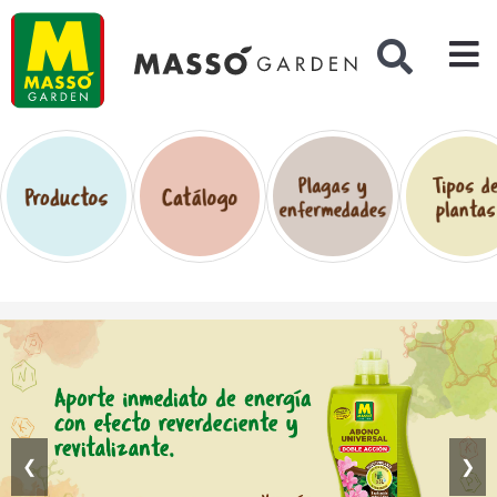
Buscar
❮
❯