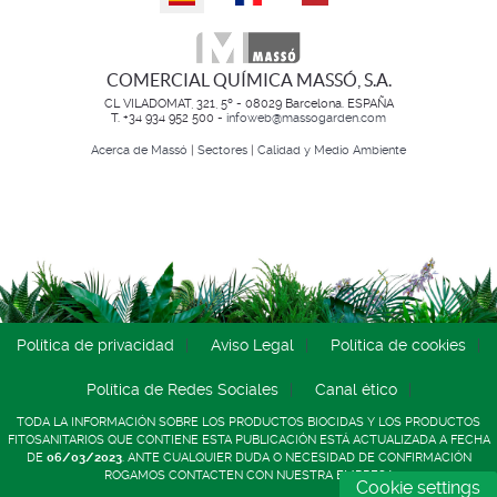
COMERCIAL QUÍMICA MASSÓ, S.A.
CL VILADOMAT, 321, 5º - 08029 Barcelona. ESPAÑA
T. +34 934 952 500 -
infoweb@massogarden.com
Acerca de Massó
|
Sectores
|
Calidad y Medio Ambiente
Política de privacidad
Aviso Legal
Política de cookies
Política de Redes Sociales
Canal ético
TODA LA INFORMACIÓN SOBRE LOS PRODUCTOS BIOCIDAS Y LOS PRODUCTOS
FITOSANITARIOS QUE CONTIENE ESTA PUBLICACIÓN ESTÁ ACTUALIZADA A FECHA
DE
06/03/2023
. ANTE CUALQUIER DUDA O NECESIDAD DE CONFIRMACIÓN
ROGAMOS CONTACTEN CON NUESTRA EMPRESA
Cookie settings