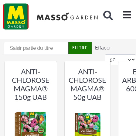
Rechercher
Saisir partie du titre
Effacer
FILTRE
Affichage #
ANTI-
ANTI-
CHLOROSE
CHLOROSE
ARB
MAGMA®
MAGMA®
60
50g UAB
150g UAB