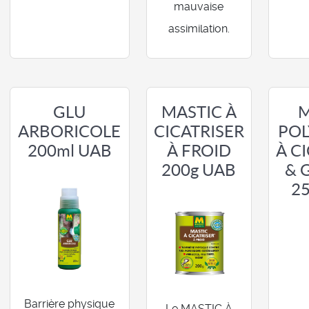
mauvaise
assimilation.
MASTIC À
GLU
M
CICATRISER
ARBORICOLE
POL
À FROID
200ml UAB
À C
200g UAB
& 
2
Barrière physique
Le MASTIC À