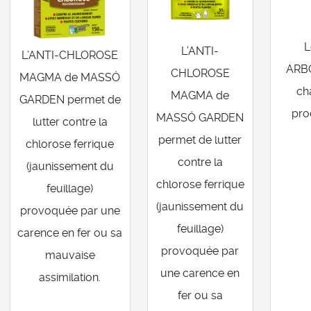
L
L’ANTI-
L’ANTI-CHLOROSE
ARB
CHLOROSE
MAGMA de MASSÓ
ch
MAGMA de
GARDEN permet de
pro
MASSÓ GARDEN
lutter contre la
permet de lutter
chlorose ferrique
contre la
(jaunissement du
chlorose ferrique
feuillage)
(jaunissement du
provoquée par une
feuillage)
carence en fer ou sa
provoquée par
mauvaise
une carence en
assimilation.
fer ou sa