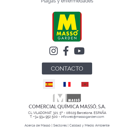
Plagas y enfermedades
CONTACTO
Seleccione su idioma
COMERCIAL QUÍMICA MASSÓ, S.A.
CL VILADOMAT, 321, 5º - 08029 Barcelona. ESPAÑA
T. +34 934 952 500 -
infoweb@massogarden.com
Acerca de Massó
|
Sectores
|
Calidad y Medio Ambiente