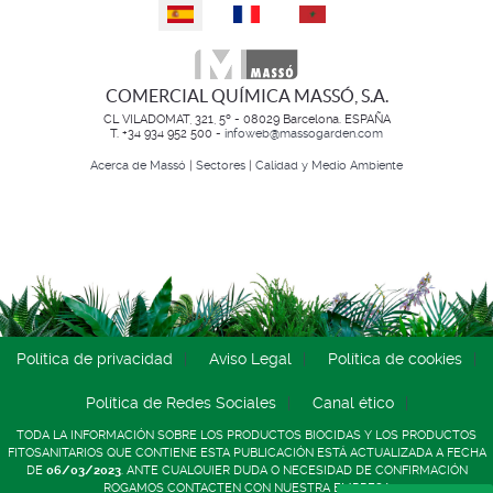
Seleccione su idioma
COMERCIAL QUÍMICA MASSÓ, S.A.
CL VILADOMAT, 321, 5º - 08029 Barcelona. ESPAÑA
T. +34 934 952 500 -
infoweb@massogarden.com
Acerca de Massó
|
Sectores
|
Calidad y Medio Ambiente
Política de privacidad
Aviso Legal
Política de cookies
Política de Redes Sociales
Canal ético
TODA LA INFORMACIÓN SOBRE LOS PRODUCTOS BIOCIDAS Y LOS PRODUCTOS
FITOSANITARIOS QUE CONTIENE ESTA PUBLICACIÓN ESTÁ ACTUALIZADA A FECHA
DE
06/03/2023
. ANTE CUALQUIER DUDA O NECESIDAD DE CONFIRMACIÓN
ROGAMOS CONTACTEN CON NUESTRA EMPRESA