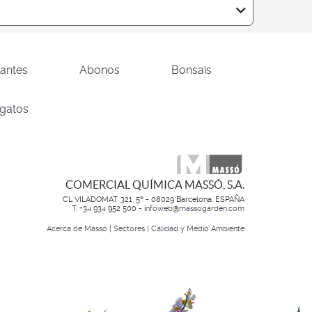
lantes
Abonos
Bonsais
 gatos
COMERCIAL QUÍMICA MASSÓ, S.A.
CL VILADOMAT, 321, 5º - 08029 Barcelona. ESPAÑA
T. +34 934 952 500 -
infoweb@massogarden.com
Acerca de Massó
|
Sectores
|
Calidad y Medio Ambiente