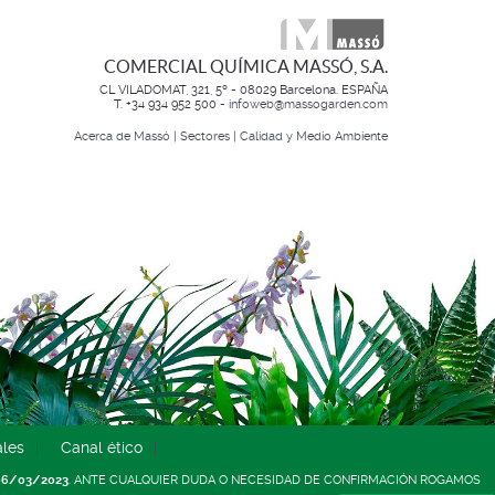
COMERCIAL QUÍMICA MASSÓ, S.A.
CL VILADOMAT, 321, 5º - 08029 Barcelona. ESPAÑA
T. +34 934 952 500 -
infoweb@massogarden.com
Acerca de Massó
|
Sectores
|
Calidad y Medio Ambiente
ales
Canal ético
06/03/2023
. ANTE CUALQUIER DUDA O NECESIDAD DE CONFIRMACIÓN ROGAMOS