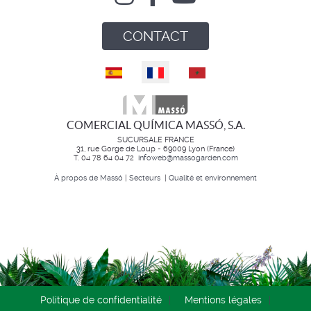
CONTACT
Sélectionnez votre langue
COMERCIAL QUÍMICA MASSÓ, S.A.
SUCURSALE FRANCE
31, rue Gorge de Loup - 69009 Lyon (France)
T. 04 78 64 04 72
infoweb@massogarden.com
À propos de Massó
|
Secteurs
|
Qualité et environnement
Politique de confidentialité
Mentions légales