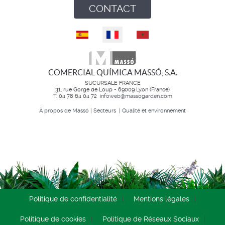
CONTACT
Sélectionnez votre langue
COMERCIAL QUÍMICA MASSÓ, S.A.
SUCURSALE FRANCE
31, rue Gorge de Loup - 69009 Lyon (France)
T. 04 78 64 04 72
infoweb@massogarden.com
À propos de Massó
|
Secteurs
|
Qualité et environnement
Politique de confidentialité
Mentions légales
Politique de cookies
Politique de Réseaux Sociaux