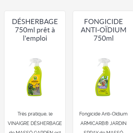
DÉSHERBAGE
FONGICIDE
750ml prêt à
ANTI-OÏDIUM
l'emploi
750ml
Très pratique, le
Fongicide Anti-Oïdium
VINAIGRE DÉSHERBAGE
ARMICARB® JARDIN
de MASSÓ GARDEN est
SPRAY de MASSÓ