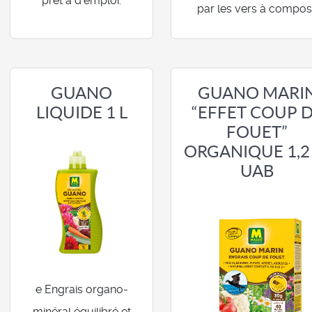
prêt à d'emploi.
par les vers à compos
GUANO
GUANO MARI
LIQUIDE 1 L
“EFFET COUP 
FOUET”
ORGANIQUE 1,2
UAB
e Engrais organo-
minéral équilibré et