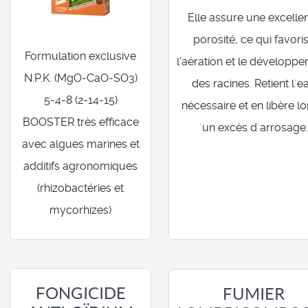
Elle assure une excelle
porosité, ce qui favori
Formulation exclusive
l'aération et le développ
N.P.K. (MgO-CaO-SO3)
des racines. Retient l´e
5-4-8 (2-14-15)
nécessaire et en libère lo
BOOSTER très efficace
´un excès d´arrosage
avec algues marines et
additifs agronomiques
(rhizobactéries et
mycorhizes)
FONGICIDE
FUMIER