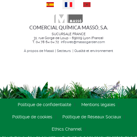
Sélectionnez votre langue
COMERCIAL QUÍMICA MASSÓ, S.A.
SUCURSALE FRANCE
31, rue Gorge de Loup - 69009 Lyon (France)
T. 04 78 64 04 72
infoweb@massogarden.com
À propos de Massó
|
Secteurs
|
Qualité et environnement
Politique de confidentialité
Mentions légales
Politique de cookies
Politique de Réseaux Sociaux
Ethics Channel