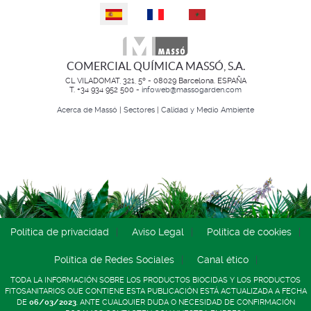
Seleccione su idioma
COMERCIAL QUÍMICA MASSÓ, S.A.
CL VILADOMAT, 321, 5º - 08029 Barcelona. ESPAÑA
T. +34 934 952 500 -
infoweb@massogarden.com
Acerca de Massó
|
Sectores
|
Calidad y Medio Ambiente
Política de privacidad
Aviso Legal
Política de cookies
Política de Redes Sociales
Canal ético
TODA LA INFORMACIÓN SOBRE LOS PRODUCTOS BIOCIDAS Y LOS PRODUCTOS
FITOSANITARIOS QUE CONTIENE ESTA PUBLICACIÓN ESTÁ ACTUALIZADA A FECHA
DE
06/03/2023
. ANTE CUALQUIER DUDA O NECESIDAD DE CONFIRMACIÓN